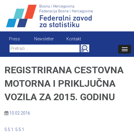
Skip
to
content
Press
Newsletter
Kontakt
Search
for:
REGISTRIRANA CESTOVNA
MOTORNA I PRIKLJUČNA
VOZILA ZA 2015. GODINU
10.02.2016
5.5.1
5.5.1