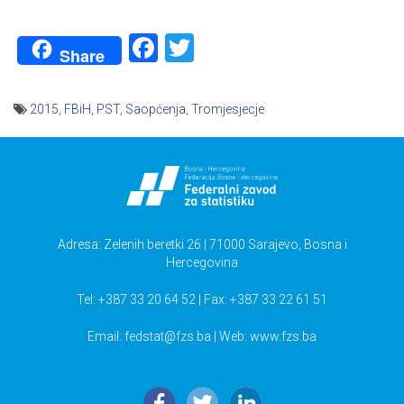
Facebook
Twitter
Share
2015
,
FBiH
,
PST
,
Saopćenja
,
Tromjesjecje
Navigacija
članaka
Adresa: Zelenih beretki 26 | 71000 Sarajevo, Bosna i
Hercegovina
Tel: +387 33 20 64 52 | Fax: +387 33 22 61 51
Email:
fedstat@fzs.ba
| Web: www.fzs.ba