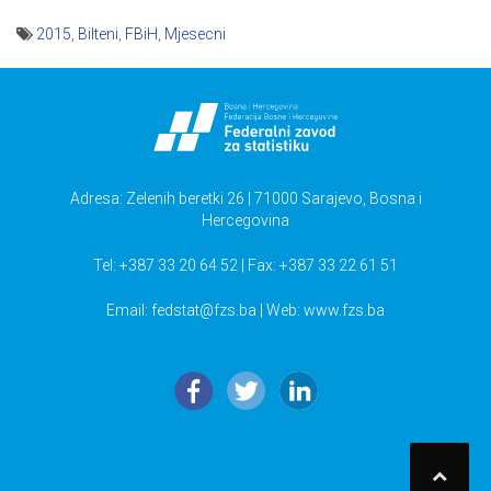
2015
,
Bilteni
,
FBiH
,
Mjesecni
Navigacija
članaka
Adresa: Zelenih beretki 26 | 71000 Sarajevo, Bosna i
Hercegovina
Tel: +387 33 20 64 52 | Fax: +387 33 22 61 51
Email:
fedstat@fzs.ba
| Web: www.fzs.ba