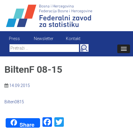
Skip
to
content
Press
Newsletter
Kontakt
Search
for:
BiltenF 08-15
14.09.2015
Bilten0815
Facebook
Twitter
Share