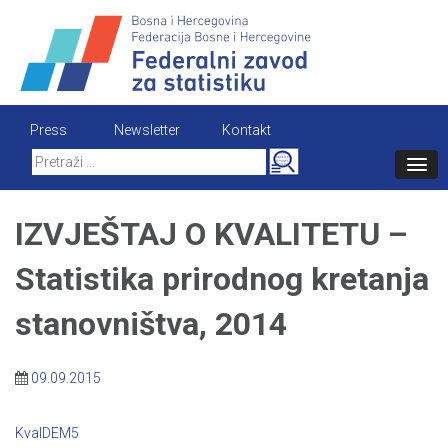
Skip
to
content
Press
Newsletter
Kontakt
Search
for:
IZVJEŠTAJ O KVALITETU –
Statistika prirodnog kretanja
stanovništva, 2014
09.09.2015
KvalDEM5