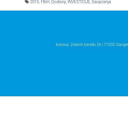
2015
,
FBiH
,
Godisnji
,
INVESTICIJE
,
Saopćenja
Navigacija
članaka
Adresa: Zelenih beretki 26 | 71000 Saraje