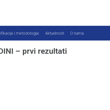
ifikacije i metodologije
Aktuelnosti
O nama
NI – prvi rezultati