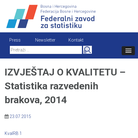
Skip
to
content
Press
Newsletter
Kontakt
Search
for:
IZVJEŠTAJ O KVALITETU –
Statistika razvedenih
brakova, 2014
23.07.2015
KvalRB 1