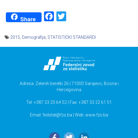
Facebook
Twitter
Share
2015
,
Demografija
,
STATISTIČKI STANDARDI
Navigacija
članaka
Adresa: Zelenih beretki 26 | 71000 Sarajevo, Bosna i
Hercegovina
Tel: +387 33 20 64 52 | Fax: +387 33 22 61 51
Email:
fedstat@fzs.ba
| Web: www.fzs.ba