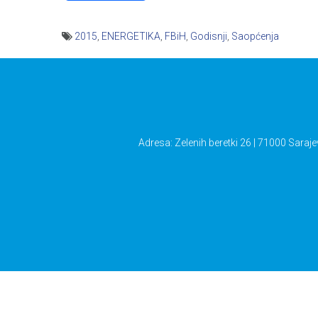
2015
,
ENERGETIKA
,
FBiH
,
Godisnji
,
Saopćenja
Navigacija
članaka
Adresa: Zelenih beretki 26 | 71000 Saraje