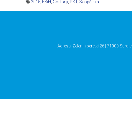
2015
,
FBiH
,
Godisnji
,
PST
,
Saopćenja
Navigacija
članaka
Adresa: Zelenih beretki 26 | 71000 Saraje