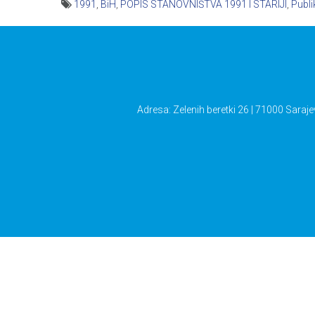
1991
,
BiH
,
POPIS STANOVNIŠTVA 1991 I STARIJI
,
Publi
Navigacija
članaka
Adresa: Zelenih beretki 26 | 71000 Saraje