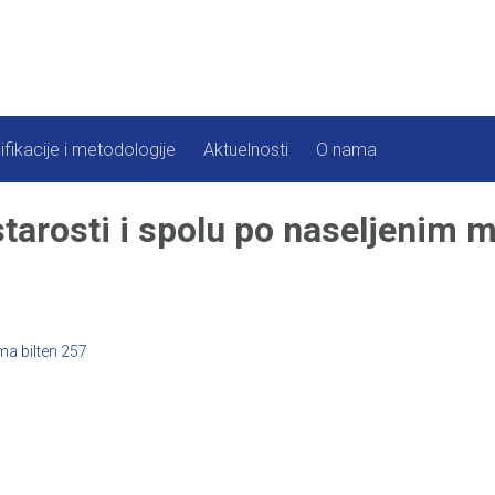
ifikacije i metodologije
Aktuelnosti
O nama
tarosti i spolu po naseljenim 
ma bilten 257