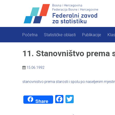
Skip
to
content
Početna
Statističke oblasti
Publikacije
Klas
11. Stanovništvo prema s
15.06.1992
stanovnistvo prema starosti i spolu po naseljenim mjesti
Facebook
Twitter
Share