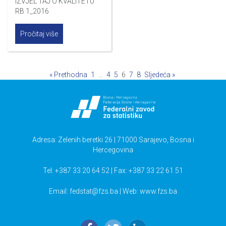
IZVJEĹ TAJ O KVALITETU
RB 1_2016
Pročitaj više
« Prethodna
1
…
4
5
6
7
8
Sljedeća »
Adresa: Zelenih beretki 26 | 71000 Sarajevo, Bosna i
Hercegovina
Tel: +387 33 20 64 52 | Fax: +387 33 22 61 51
Email:
fedstat@fzs.ba
| Web: www.fzs.ba