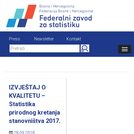
Skip
to
content
Press
Newsletter
Kontakt
Search
for:
IZVJEŠTAJ O
KVALITETU –
Statistika
prirodnog kretanja
stanovništva 2017.
28.09.2018