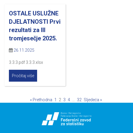
OSTALE USLUŽNE
DJELATNOSTI Prvi
rezultati za III
tromjesečje 2025.
26.11.2025
3.3.3.pdf 3.3.3.xlsx
Pročitaj više
« Prethodna
1
2
3
4
…
32
Sljedeća »