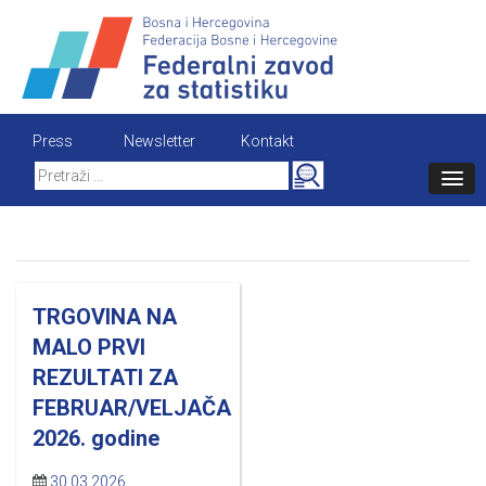
Skip
to
content
Press
Newsletter
Kontakt
Search
for:
TRGOVINA NA
MALO PRVI
REZULTATI ZA
FEBRUAR/VELJAČA
2026. godine
30.03.2026