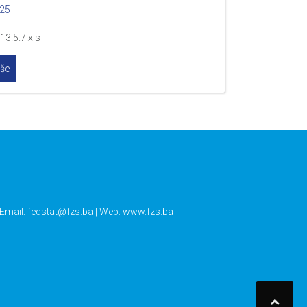
025
13.5.7.xls
iše
 Email:
fedstat@fzs.ba
| Web: www.fzs.ba