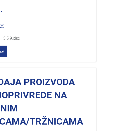
.
025
13.5.9.xlsx
iše
DAJA PROIZVODA
JOPRIVREDE NA
ENIM
ACAMA/TRŽNICAMA