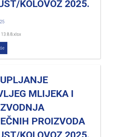
UST/KOLOVOZ 2025.
025
13.8.8.xlsx
iše
KUPLJANJE
LJEG MLIJEKA I
IZVODNJA
JEČNIH PROIZVODA
UST/KOLOVOZ 2025.