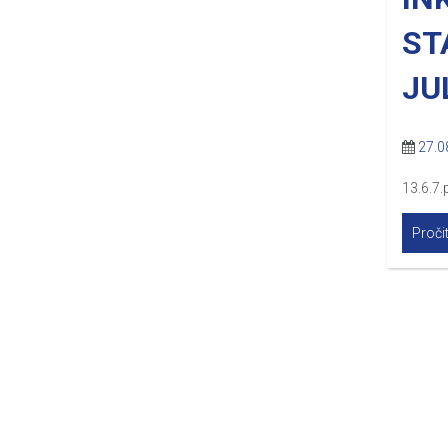
ST
JU
27.0
13.6.7.
Pročit