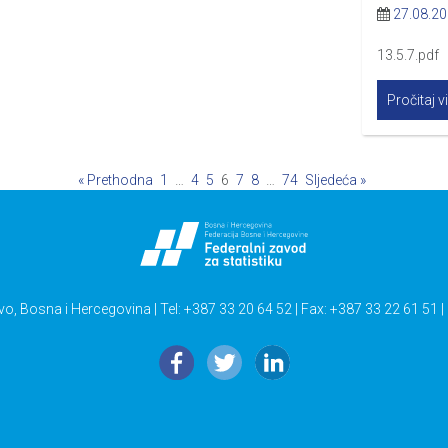
27.08.2
13.5.7.pdf 
Pročitaj v
« Prethodna
1
…
4
5
6
7
8
…
74
Sljedeća »
vo, Bosna i Hercegovina | Tel: +387 33 20 64 52 | Fax: +387 33 22 61 51 |