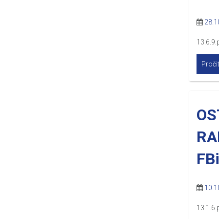
28.1
13.6.9.
Pročit
OS
RA
FB
10.1
13.1.6.