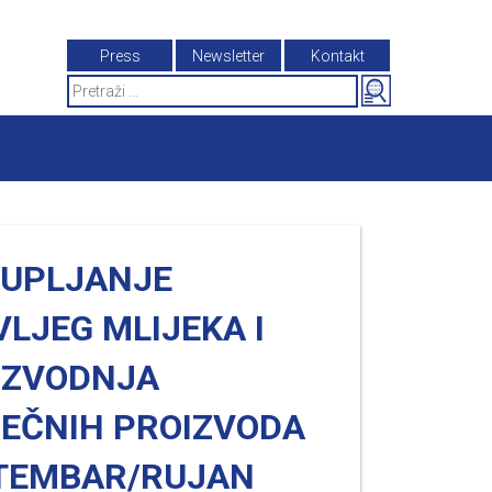
Press
Newsletter
Kontakt
Search
for:
KUPLJANJE
LJEG MLIJEKA I
IZVODNJA
JEČNIH PROIZVODA
TEMBAR/RUJAN