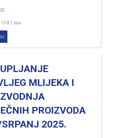
025
13.8.7.xlsx
iše
KUPLJANJE
LJEG MLIJEKA I
IZVODNJA
JEČNIH PROIZVODA
/SRPANJ 2025.