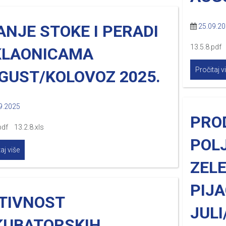
ANJE STOKE I PERADI
25.09.2
13.5.8.pdf 
KLAONICAMA
Pročitaj v
GUST/KOLOVOZ 2025.
9.2025
PRO
pdf 13.2.8.xls
POL
aj više
ZEL
PIJ
TIVNOST
JULI
KUBATORSKIH