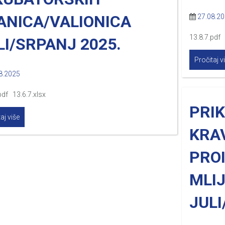
ANICA/VALIONICA
27.08.2
13.8.7.pdf 
LI/SRPANJ 2025.
Pročitaj v
8.2025
pdf 13.6.7.xlsx
PRI
aj više
KRAV
PRO
MLI
JULI