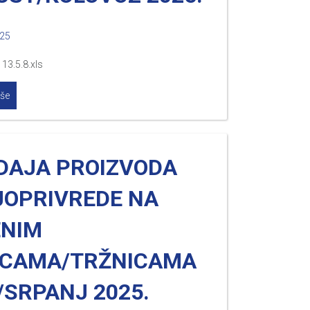
025
13.5.8.xls
iše
DAJA PROIZVODA
JOPRIVREDE NA
ENIM
ACAMA/TRŽNICAMA
/SRPANJ 2025.