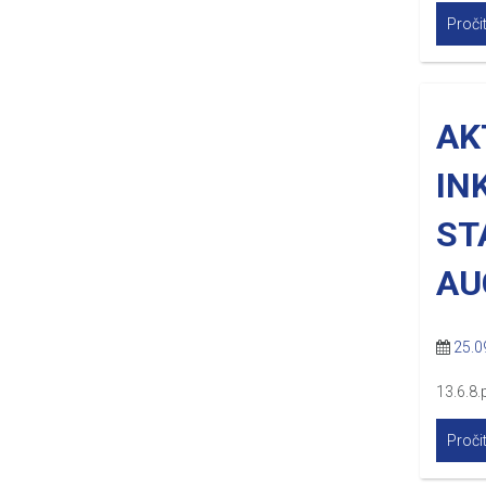
Pročit
AK
IN
ST
AU
25.0
13.6.8.
Pročit