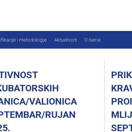
ifikacije i metodologije
Aktuelnosti
O nama
TIVNOST
PRI
KUBATORSKIH
KRAV
ANICA/VALIONICA
PRO
PTEMBAR/RUJAN
MLI
25.
SEP