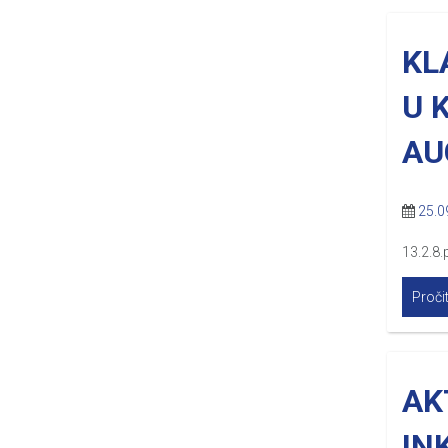
KL
U 
AU
25.0
13.2.8.
Pročit
AK
IN