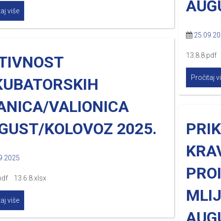
AUG
aj više
25.09.2
13.8.8.pdf 
TIVNOST
Pročitaj v
KUBATORSKIH
ANICA/VALIONICA
GUST/KOLOVOZ 2025.
PRI
KRAV
9.2025
PRO
pdf 13.6.8.xlsx
MLI
aj više
AUG