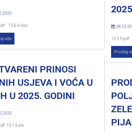
2025
0.2025
pdf 13.6.9.xlsx
28.10.2
aj više
13.5.9.pdf 
Pročitaj v
TVARENI PRINOSI
NIH USJEVA I VOĆA U
PRO
iH U 2025. GODINI
POL
ZEL
0.2025
PIJ
pdf 13.1.6.xls