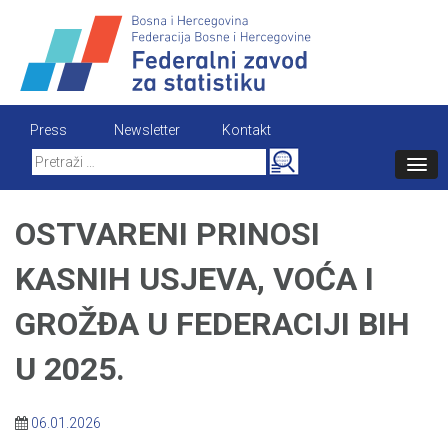
Skip
to
content
Press
Newsletter
Kontakt
Search
for:
OSTVARENI PRINOSI
KASNIH USJEVA, VOĆA I
GROŽĐA U FEDERACIJI BIH
U 2025.
06.01.2026