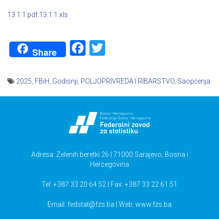
13.1.1.pdf
13.1.1.xls
Facebook
Twitter
Share
2025
,
FBiH
,
Godisnji
,
POLJOPRIVREDA I RIBARSTVO
,
Saopćenja
Navigacija
članaka
Adresa: Zelenih beretki 26 | 71000 Sarajevo, Bosna i
Hercegovina
Tel: +387 33 20 64 52 | Fax: +387 33 22 61 51
Email:
fedstat@fzs.ba
| Web: www.fzs.ba