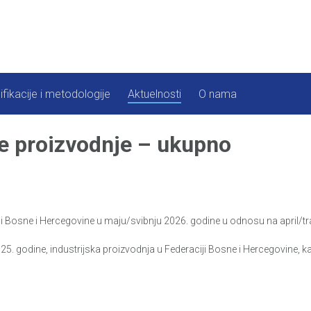
ifikacije i metodologije
Aktuelnosti
O nama
ke proizvodnje – ukupno
i Bosne i Hercegovine u maju/svibnju 2026. godine u odnosu na april/tra
. godine, industrijska proizvodnja u Federaciji Bosne i Hercegovine, ka