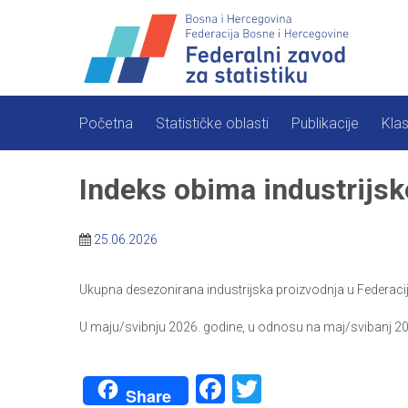
Skip
to
content
Početna
Statističke oblasti
Publikacije
Klas
Indeks obima industrijs
25.06.2026
Ukupna desezonirana industrijska proizvodnja u Federacij
U maju/svibnju 2026. godine, u odnosu na maj/svibanj 2025
Facebook
Twitter
Share