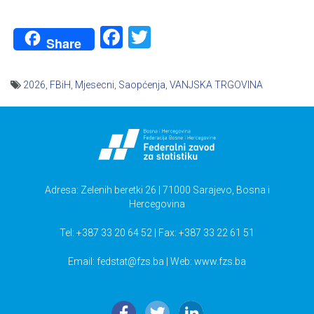
Facebook
Twitter
Share
2026
,
FBiH
,
Mjesecni
,
Saopćenja
,
VANJSKA TRGOVINA
Navigacija
članaka
Adresa: Zelenih beretki 26 | 71000 Sarajevo, Bosna i
Hercegovina
Tel: +387 33 20 64 52 | Fax: +387 33 22 61 51
Email:
fedstat@fzs.ba
| Web: www.fzs.ba