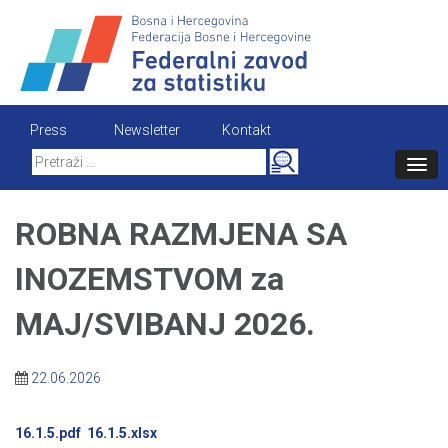
Skip
to
content
Press
Newsletter
Kontakt
Search
for:
ROBNA RAZMJENA SA
INOZEMSTVOM za
MAJ/SVIBANJ 2026.
22.06.2026
16.1.5.pdf
16.1.5.xlsx