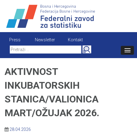
Skip
to
content
Press
Newsletter
Kontakt
Search
for:
AKTIVNOST
INKUBATORSKIH
STANICA/VALIONICA
MART/OŽUJAK 2026.
28.04.2026