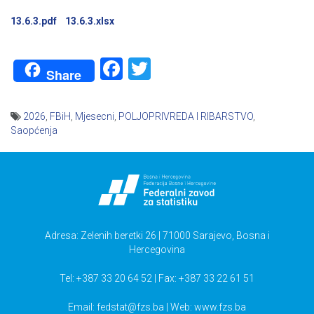
13.6.3.pdf
13.6.3.xlsx
Facebook
Twitter
Share
2026
,
FBiH
,
Mjesecni
,
POLJOPRIVREDA I RIBARSTVO
,
Saopćenja
Navigacija
članaka
Adresa: Zelenih beretki 26 | 71000 Sarajevo, Bosna i
Hercegovina
Tel: +387 33 20 64 52 | Fax: +387 33 22 61 51
Email:
fedstat@fzs.ba
| Web: www.fzs.ba