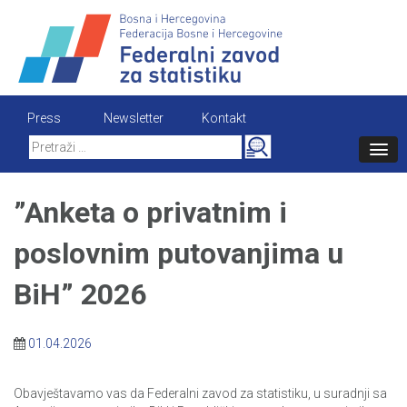
Skip
to
content
Press
Newsletter
Kontakt
Search
for:
”Anketa o privatnim i
poslovnim putovanjima u
BiH” 2026
01.04.2026
Obavještavamo vas da Federalni zavod za statistiku, u suradnji sa