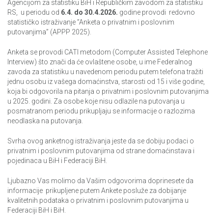
Agencijom za statistiku BiH i Republičkim zavodom za statistiku
RS, u periodu od
6.4. do 30.4.2026.
godine provodi redovno
statističko istraživanje ”Anketa o privatnim i poslovnim
putovanjima” (APPP 2025).
Anketa se provodi CATI metodom (Computer Assisted Telephone
Interview) što znači da će ovlaštene osobe, u ime Federalnog
zavoda za statistiku u navedenom periodu putem telefona tražiti
jednu osobu iz vašega domaćinstva, starosti od 15 i više godine,
koja bi odgovorila na pitanja o privatnim i poslovnim putovanjima
u 2025. godini. Za osobe koje nisu odlazile na putovanja u
posmatranom periodu prikupljaju se informacije o razlozima
neodlaska na putovanja.
Svrha ovog anketnog istraživanja jeste da se dobiju podaci o
privatnim i poslovnim putovanjima od strane domaćinstava i
pojedinaca u BiH i Federaciji BiH.
Ljubazno Vas molimo da Vašim odgovorima doprinesete da
informacije prikupljene putem Ankete posluže za dobijanje
kvalitetnih podataka o privatnim i poslovnim putovanjima u
Federaciji BiH i BiH.