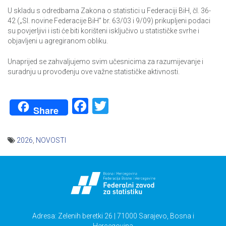
U skladu s odredbama Zakona o statistici u Federaciji BiH, čl. 36-
42 („Sl. novine Federacije BiH” br. 63/03 i 9/09) prikupljeni podaci
su povjerljivi i isti će biti korišteni isključivo u statističke svrhe i
objavljeni u agregiranom obliku.
Unaprijed se zahvaljujemo svim učesnicima za razumijevanje i
suradnju u provođenju ove važne statističke aktivnosti.
Facebook
Twitter
Share
2026
,
NOVOSTI
Navigacija
članaka
Adresa: Zelenih beretki 26 | 71000 Sarajevo, Bosna i