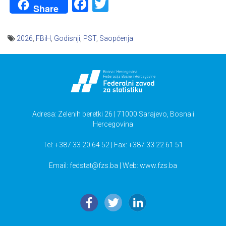
Facebook
Twitter
Share
2026
,
FBiH
,
Godisnji
,
PST
,
Saopćenja
Navigacija
članaka
Adresa: Zelenih beretki 26 | 71000 Sarajevo, Bosna i
Hercegovina
Tel: +387 33 20 64 52 | Fax: +387 33 22 61 51
Email:
fedstat@fzs.ba
| Web: www.fzs.ba