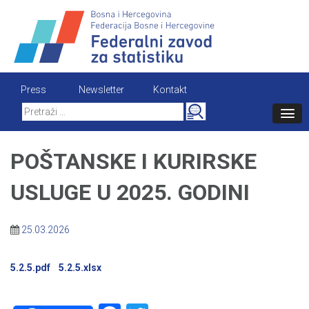
Skip
to
content
Press
Newsletter
Kontakt
Search
for:
POŠTANSKE I KURIRSKE
USLUGE U 2025. GODINI
25.03.2026
5.2.5.pdf
5.2.5.xlsx