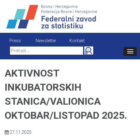
Skip
to
content
Press
Newsletter
Kontakt
Search
for:
AKTIVNOST
INKUBATORSKIH
STANICA/VALIONICA
OKTOBAR/LISTOPAD 2025.
27.11.2025