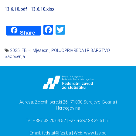
13.6.10.pdf
13.6.10.xlsx
Facebook
Twitter
Share
2025
,
FBiH
,
Mjesecni
,
POLJOPRIVREDA I RIBARSTVO
,
Saopćenja
Navigacija
članaka
Adresa: Zelenih beretki 26 | 71000 Sarajevo, Bosna i
Hercegovina
Tel: +387 33 20 64 52 | Fax: +387 33 22 61 51
Email:
fedstat@fzs.ba
| Web: www.fzs.ba