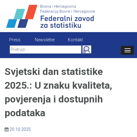
Skip
to
content
Press
Newsletter
Kontakt
Search
for:
Svjetski dan statistike
2025.: U znaku kvaliteta,
povjerenja i dostupnih
podataka
20.10.2025