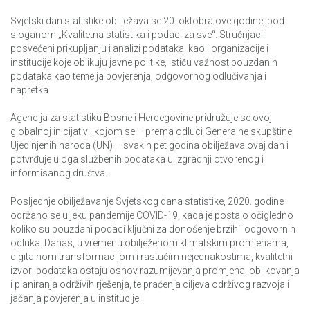
Svjetski dan statistike obilježava se 20. oktobra ove godine, pod
sloganom „Kvalitetna statistika i podaci za sve“. Stručnjaci
posvećeni prikupljanju i analizi podataka, kao i organizacije i
institucije koje oblikuju javne politike, ističu važnost pouzdanih
podataka kao temelja povjerenja, odgovornog odlučivanja i
napretka.
Agencija za statistiku Bosne i Hercegovine pridružuje se ovoj
globalnoj inicijativi, kojom se – prema odluci Generalne skupštine
Ujedinjenih naroda (UN) – svakih pet godina obilježava ovaj dan i
potvrđuje uloga službenih podataka u izgradnji otvorenog i
informisanog društva.
Posljednje obilježavanje Svjetskog dana statistike, 2020. godine
održano se u jeku pandemije COVID-19, kada je postalo očigledno
koliko su pouzdani podaci ključni za donošenje brzih i odgovornih
odluka. Danas, u vremenu obilježenom klimatskim promjenama,
digitalnom transformacijom i rastućim nejednakostima, kvalitetni
izvori podataka ostaju osnov razumijevanja promjena, oblikovanja
i planiranja održivih rješenja, te praćenja ciljeva održivog razvoja i
jačanja povjerenja u institucije.