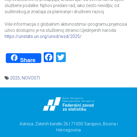
službene podatke. Njihov predani rad, iako često nevidljiv, od
suštinskog je značaja za planiranje i društveni razvoj.
Više informacija o globalnim aktivnostima i programu prijenosa
uživo dostupno je na službenoj stranici Ujedinjenih naroda:
https://unstats.un.org/unsd/wsd/2025/
Facebook
Twitter
Share
2025
,
NOVOSTI
Navigacija
članaka
Adresa: Zelenih beretki 26 | 71000 Sarajevo, Bosna i
Hercegovina