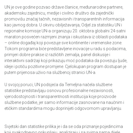
UN je ove godine pozvao države članice, međunarodne partnere,
akademsku zajednicu, medije i civilno društvo da zajednički
promovišu značaj tačnih, nezavisnih i transparentnih informacija
kao javnog dobra. U okviru obilježavanja, Odjel za statistiku UN i
regionalne komisije UN-a organizuju 20. oktobra globalni 24-satni
maraton posvećen razmjeni znanja i iskustava iz oblasti podataka
– online događaj koji povezuje sve kontinente i vremenske zone.
Tokom programa biće predstavljene inovacije u radu s podacima,
primjeri dobre prakse iz različitih zemalja, panel diskusije i
interaktivni sadržaji koji prikazuju moć podataka da povezuju ljude,
ideje i potiču pozitivne promjene. Cjelokupan program dostupan je
putem prijenosa uživo na službenoj stranici UN-a.
U svojoj poruci, UN podsjeća da Temeljna načela službene
statistike predstavljaju osnovu profesionalne nezavisnosti,
vjerodostojnosti i transparentnosti institucija koje proizvode
službene podatke, jer samo informacije zasnovane na naučnim i
etičkim standardima mogu doprinijeti odgovornom upravljanju.
Svjetski dan statistike prilika je i da se oda priznanje pojedincima
koji svakodnevno prikupljaju, analiziraju i sa svima nama dijele