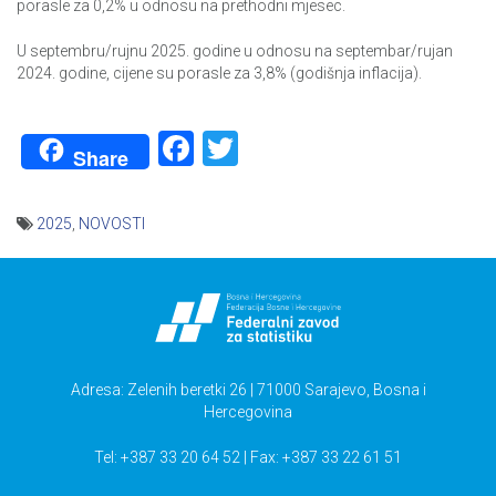
porasle za 0,2% u odnosu na prethodni mjesec.
U septembru/rujnu 2025. godine u odnosu na septembar/rujan
2024. godine, cijene su porasle za 3,8% (godišnja inflacija).
Facebook
Twitter
Share
2025
,
NOVOSTI
Navigacija
članaka
Adresa: Zelenih beretki 26 | 71000 Sarajevo, Bosna i
Hercegovina
Tel: +387 33 20 64 52 | Fax: +387 33 22 61 51