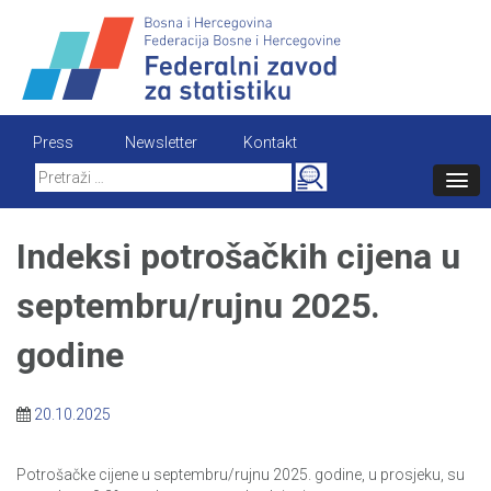
Skip
to
content
Press
Newsletter
Kontakt
Search
for:
Indeksi potrošačkih cijena u
septembru/rujnu 2025.
godine
20.10.2025
Potrošačke cijene u septembru/rujnu 2025. godine, u prosjeku, su