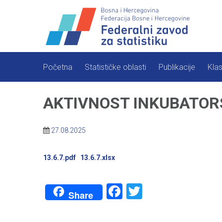
Skip
to
content
Početna
Statističke oblasti
Publikacije
Klas
AKTIVNOST INKUBATORS
27.08.2025
13.6.7.pdf
13.6.7.xlsx
Facebook
Twitter
Share