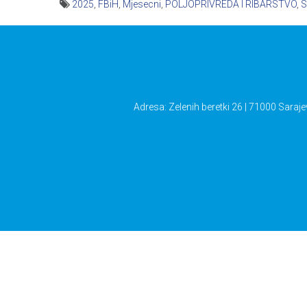
2025
,
FBiH
,
Mjesecni
,
POLJOPRIVREDA I RIBARSTVO
,
S
Navigacija
članaka
Adresa: Zelenih beretki 26 | 71000 Saraje