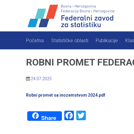
Skip
to
content
Početna
Statističke oblasti
Publikacije
Klas
ROBNI PROMET FEDERAC
24.07.2025
Robni promet sa inozemstvom 2024.pdf
Facebook
Twitter
Share