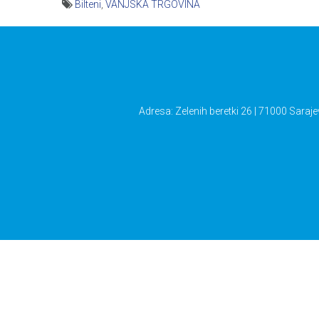
Bilteni
,
VANJSKA TRGOVINA
Navigacija
članaka
Adresa: Zelenih beretki 26 | 71000 Saraje