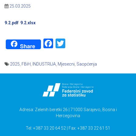
25.03.2025
9.2.pdf
9.2.xlsx
Facebook
Twitter
Share
2025
,
FBiH
,
INDUSTRIJA
,
Mjesecni
,
Saopćenja
Navigacija
članaka
Adresa: Zelenih beretki 26 | 71000 Sarajevo, Bosna i
Hercegovina
Tel: +387 33 20 64 52 | Fax: +387 33 22 61 51