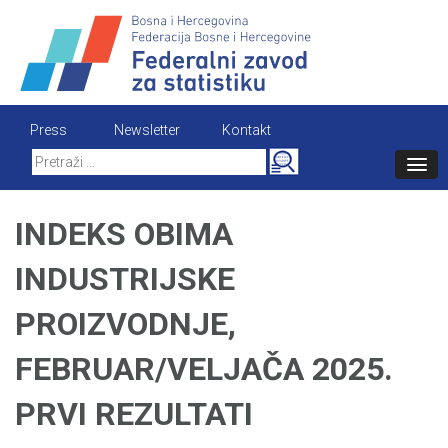
Skip
to
content
Press
Newsletter
Kontakt
Search
for:
INDEKS OBIMA
INDUSTRIJSKE
PROIZVODNJE,
FEBRUAR/VELJAČA 2025.
PRVI REZULTATI