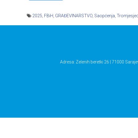
2025
,
FBiH
,
GRAĐEVINARSTVO
,
Saopćenja
,
Tromjesjec
Navigacija
članaka
Adresa: Zelenih beretki 26 | 71000 Saraje