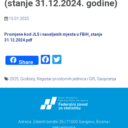
(stanje 31.12.2024. godine)
15.01.2025
Promjene kod JLS i naseljenih mjesta u FBiH_stanje
31.12.2024.pdf
Facebook
Twitter
Share
2025
,
Godisnji
,
Registar prostornih jedinica i GIS
,
Saopćenja
Navigacija
članaka
Adresa: Zelenih beretki 26 | 71000 Sarajevo, Bosna i
Hercegovina