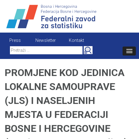
Skip
to
content
Press
Newsletter
Kontakt
Search
for:
PROMJENE KOD JEDINICA
LOKALNE SAMOUPRAVE
(JLS) I NASELJENIH
MJESTA U FEDERACIJI
BOSNE I HERCEGOVINE