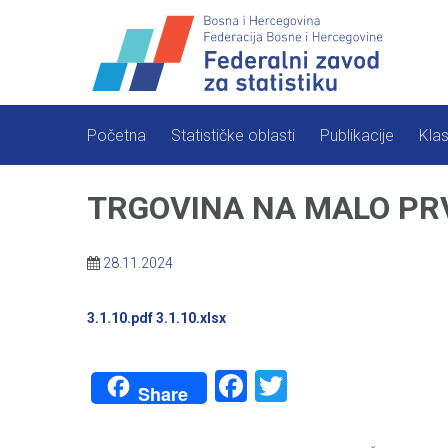
Skip
to
content
Početna
Statističke oblasti
Publikacije
Klas
TRGOVINA NA MALO PRV
28.11.2024
3.1.10.pdf
3.1.10.xlsx
Facebook
Twitter
Share