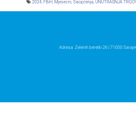
2024
,
FBiH
,
Mjesecni
,
Saopćenja
,
UNUTRAŠNJA TRGO
Navigacija
članaka
Adresa: Zelenih beretki 26 | 71000 Saraje