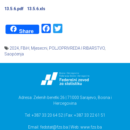
13.5.6.pdf
13.5.6.xls
Facebook
Twitter
Share
2024
,
FBiH
,
Mjesecni
,
POLJOPRIVREDA I RIBARSTVO
,
Saopćenja
Navigacija
članaka
Adresa: Zelenih beretki 26 | 71000 Sarajevo, Bosna i
Hercegovina
Tel: +387 33 20 64 52 | Fax: +387 33 22 61 51
Email:
fedstat@fzs.ba
| Web: www.fzs.ba