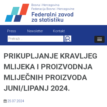
Skip
to
content
Press
Newsletter
Kontakt
Search
for:
PRIKUPLJANJE KRAVLJEG
MLIJEKA I PROIZVODNJA
MLIJEČNIH PROIZVODA
JUNI/LIPANJ 2024.
25.07.2024