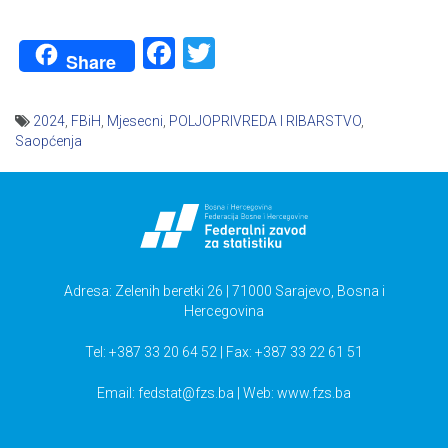
Facebook
Twitter
Share
2024
,
FBiH
,
Mjesecni
,
POLJOPRIVREDA I RIBARSTVO
,
Saopćenja
Navigacija
članaka
Adresa: Zelenih beretki 26 | 71000 Sarajevo, Bosna i
Hercegovina
Tel: +387 33 20 64 52 | Fax: +387 33 22 61 51
Email:
fedstat@fzs.ba
| Web: www.fzs.ba