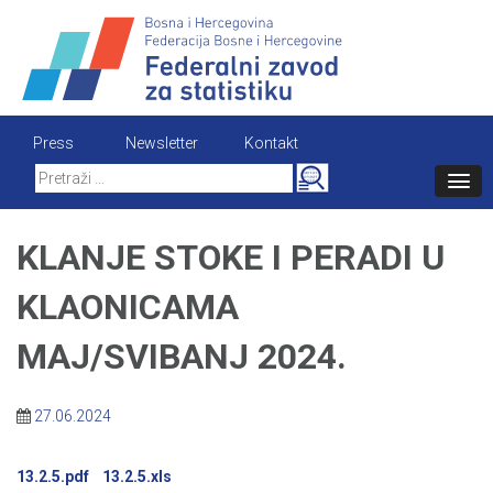
Skip
to
content
Press
Newsletter
Kontakt
Search
for:
KLANJE STOKE I PERADI U
KLAONICAMA
MAJ/SVIBANJ 2024.
27.06.2024
13.2.5.pdf
13.2.5.xls