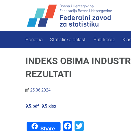
Skip
to
content
Početna
Statističke oblasti
Publikacije
Klas
INDEKS OBIMA INDUSTR
REZULTATI
25.06.2024
9.5.pdf
9.5.xlsx
Facebook
Twitter
Share