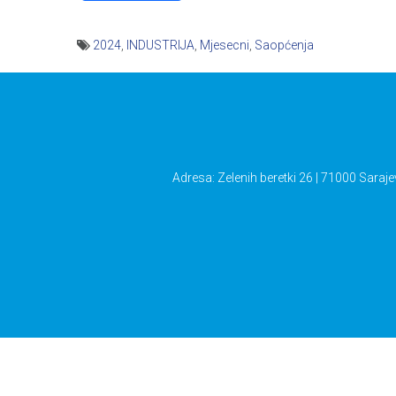
2024
,
INDUSTRIJA
,
Mjesecni
,
Saopćenja
Navigacija
članaka
Adresa: Zelenih beretki 26 | 71000 Saraje