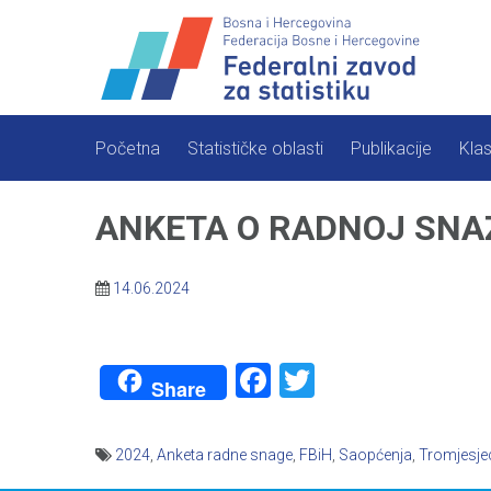
Skip
to
content
Početna
Statističke oblasti
Publikacije
Klas
ANKETA O RADNOJ SNAZ
14.06.2024
Facebook
Twitter
Share
2024
,
Anketa radne snage
,
FBiH
,
Saopćenja
,
Tromjesje