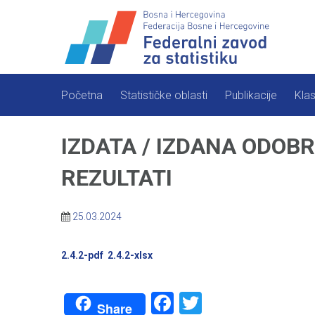
Skip
to
content
Početna
Statističke oblasti
Publikacije
Klas
IZDATA / IZDANA ODOB
REZULTATI
25.03.2024
2.4.2-pdf
2.4.2-xlsx
Facebook
Twitter
Share