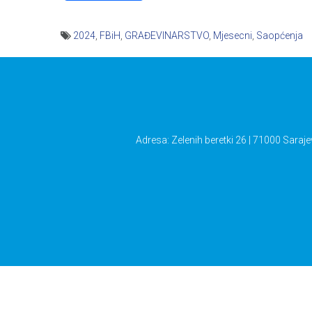
2024
,
FBiH
,
GRAĐEVINARSTVO
,
Mjesecni
,
Saopćenja
Navigacija
članaka
Adresa: Zelenih beretki 26 | 71000 Saraje