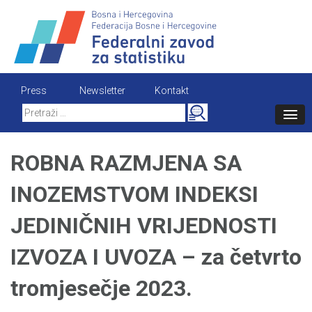
Skip
to
content
Press
Newsletter
Kontakt
Search
for:
ROBNA RAZMJENA SA
INOZEMSTVOM INDEKSI
JEDINIČNIH VRIJEDNOSTI
IZVOZA I UVOZA – za četvrto
tromjesečje 2023.