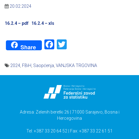
20.02.2024
16.2.4 – pdf
16.2.4 – xls
Facebook
Twitter
Share
2024
,
FBiH
,
Saopćenja
,
VANJSKA TRGOVINA
Navigacija
članaka
Adresa: Zelenih beretki 26 | 71000 Sarajevo, Bosna i
Hercegovina
Tel: +387 33 20 64 52 | Fax: +387 33 22 61 51