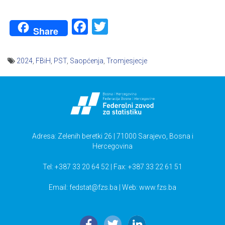
Facebook
Twitter
Share
2024
,
FBiH
,
PST
,
Saopćenja
,
Tromjesjecje
Navigacija
članaka
Adresa: Zelenih beretki 26 | 71000 Sarajevo, Bosna i
Hercegovina
Tel: +387 33 20 64 52 | Fax: +387 33 22 61 51
Email:
fedstat@fzs.ba
| Web: www.fzs.ba