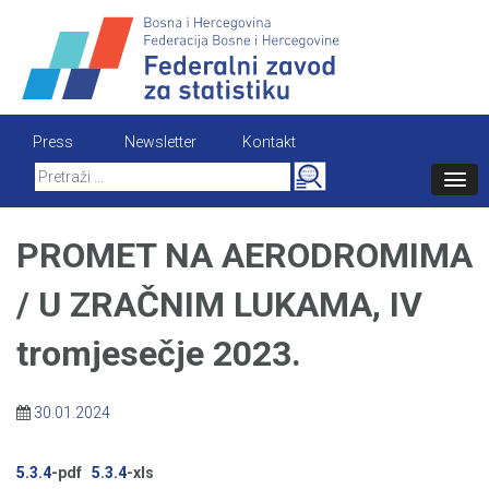
Skip
to
content
Press
Newsletter
Kontakt
Search
for:
PROMET NA AERODROMIMA
/ U ZRAČNIM LUKAMA, IV
tromjesečje 2023.
30.01.2024
5.3.4
-pdf
5.3.4
-xls