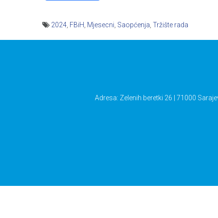
2024
,
FBiH
,
Mjesecni
,
Saopćenja
,
Tržište rada
Navigacija
članaka
Adresa: Zelenih beretki 26 | 71000 Saraje