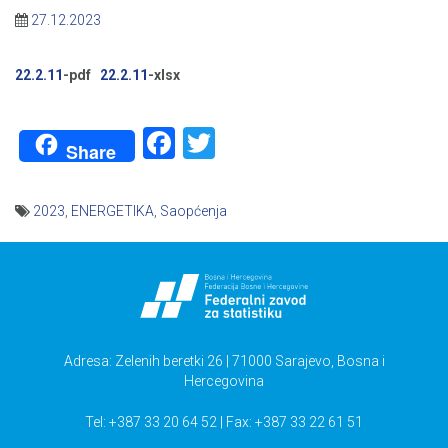
27.12.2023
22.2.11
-pdf
22.2.11
-xlsx
Facebook
Twitter
Share
2023
,
ENERGETIKA
,
Saopćenja
Navigacija
članaka
Adresa: Zelenih beretki 26 | 71000 Sarajevo, Bosna i
Hercegovina
Tel: +387 33 20 64 52 | Fax: +387 33 22 61 51