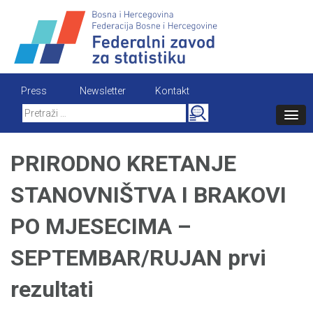
Skip
to
content
Press
Newsletter
Kontakt
Search
for:
PRIRODNO KRETANJE
STANOVNIŠTVA I BRAKOVI
PO MJESECIMA –
SEPTEMBAR/RUJAN prvi
rezultati