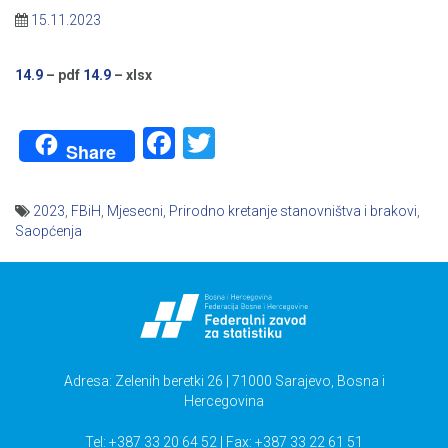
15.11.2023
14.9
– pdf
14.9
– xlsx
Facebook
Twitter
Share
2023
,
FBiH
,
Mjesecni
,
Prirodno kretanje stanovništva i brakovi
,
Saopćenja
Navigacija
članaka
Adresa: Zelenih beretki 26 | 71000 Sarajevo, Bosna i
Hercegovina
Tel: +387 33 20 64 52 | Fax: +387 33 22 61 51