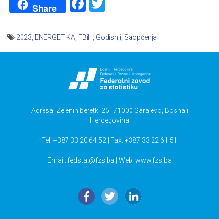
Facebook
Twitter
Share
2023
,
ENERGETIKA
,
FBiH
,
Godisnji
,
Saopćenja
Navigacija
članaka
Adresa: Zelenih beretki 26 | 71000 Sarajevo, Bosna i
Hercegovina
Tel: +387 33 20 64 52 | Fax: +387 33 22 61 51
Email:
fedstat@fzs.ba
| Web: www.fzs.ba