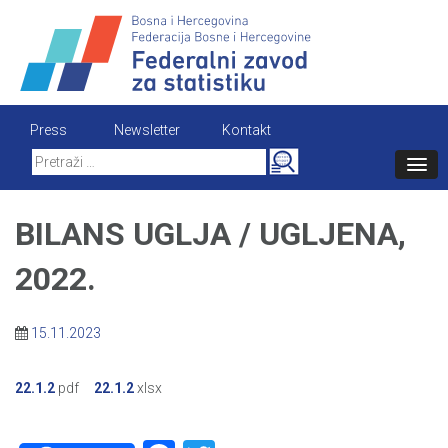
Skip
to
content
Press
Newsletter
Kontakt
Search
for:
BILANS UGLJA / UGLJENA,
2022.
15.11.2023
22.1.2
pdf
22.1.2
xlsx