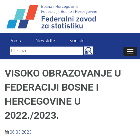
Skip
to
content
Press
Newsletter
Kontakt
Search
for:
VISOKO OBRAZOVANJE U
FEDERACIJI BOSNE I
HERCEGOVINE U
2022./2023.
06.03.2023