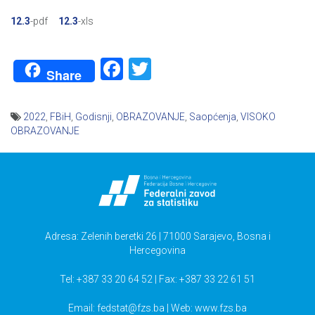
12.3
-pdf
12.3
-xls
Facebook
Twitter
Share
2022
,
FBiH
,
Godisnji
,
OBRAZOVANJE
,
Saopćenja
,
VISOKO
OBRAZOVANJE
Navigacija
članaka
Adresa: Zelenih beretki 26 | 71000 Sarajevo, Bosna i
Hercegovina
Tel: +387 33 20 64 52 | Fax: +387 33 22 61 51
Email:
fedstat@fzs.ba
| Web: www.fzs.ba