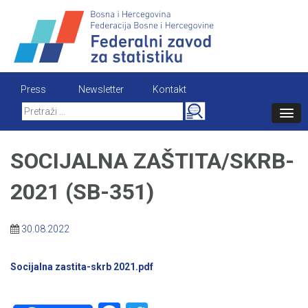
Skip
to
content
Press
Newsletter
Kontakt
Search
for:
SOCIJALNA ZAŠTITA/SKRB-
2021 (SB-351)
30.08.2022
Socijalna zastita-skrb 2021.pdf