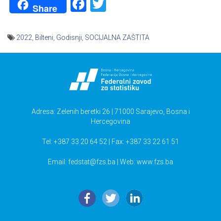
Facebook
Twitter
Share
2022
,
Bilteni
,
Godisnji
,
SOCIJALNA ZAŠTITA
Navigacija
članaka
Adresa: Zelenih beretki 26 | 71000 Sarajevo, Bosna i
Hercegovina
Tel: +387 33 20 64 52 | Fax: +387 33 22 61 51
Email:
fedstat@fzs.ba
| Web: www.fzs.ba