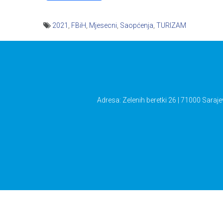
2021
,
FBiH
,
Mjesecni
,
Saopćenja
,
TURIZAM
Navigacija
članaka
Adresa: Zelenih beretki 26 | 71000 Saraje