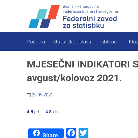
Skip
to
content
Početna
Statističke oblasti
Publikacije
Klas
MJESEČNI INDIKATORI ST
avgust/kolovoz 2021.
29.09.2021
4.8
-pdf
4.8
-xls
Facebook
Twitter
Share