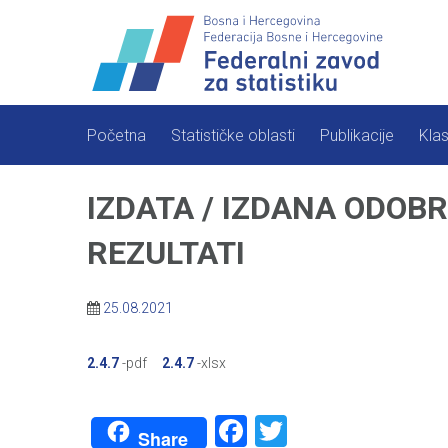
Skip
to
content
Početna
Statističke oblasti
Publikacije
Klas
IZDATA / IZDANA ODOBR
REZULTATI
25.08.2021
2.4.7
-pdf
2.4.7
-xlsx
Facebook
Twitter
Share