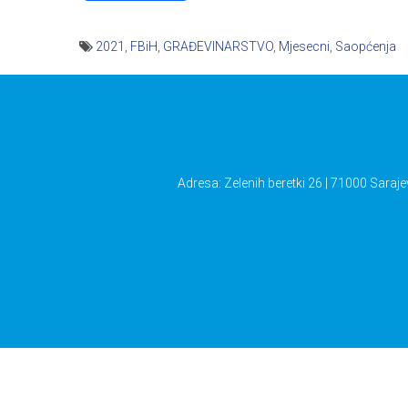
2021
,
FBiH
,
GRAĐEVINARSTVO
,
Mjesecni
,
Saopćenja
Navigacija
članaka
Adresa: Zelenih beretki 26 | 71000 Saraje