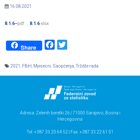
16.08.2021
8.1.6
–
pdf
8.1.6
-xlsx
Facebook
Twitter
Share
2021
,
FBiH
,
Mjesecni
,
Saopćenja
,
Tržište rada
Navigacija
članaka
Adresa: Zelenih beretki 26 | 71000 Sarajevo, Bosna i
Hercegovina
Tel: +387 33 20 64 52 | Fax: +387 33 22 61 51