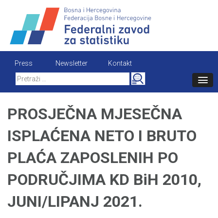
Skip
to
content
Press
Newsletter
Kontakt
Search
for:
PROSJEČNA MJESEČNA
ISPLAĆENA NETO I BRUTO
PLAĆA ZAPOSLENIH PO
PODRUČJIMA KD BiH 2010,
JUNI/LIPANJ 2021.