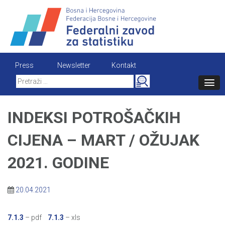
Skip
to
content
Press
Newsletter
Kontakt
Search
for:
INDEKSI POTROŠAČKIH
CIJENA – MART / OŽUJAK
2021. GODINE
20.04.2021
7.1.3
– pdf
7.1.3
– xls