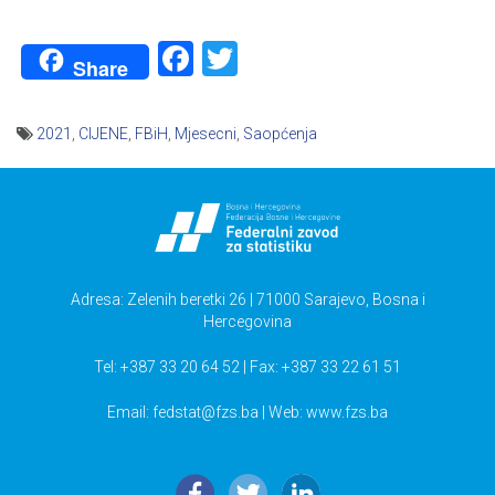
Facebook
Twitter
Share
2021
,
CIJENE
,
FBiH
,
Mjesecni
,
Saopćenja
Navigacija
članaka
Adresa: Zelenih beretki 26 | 71000 Sarajevo, Bosna i
Hercegovina
Tel: +387 33 20 64 52 | Fax: +387 33 22 61 51
Email:
fedstat@fzs.ba
| Web: www.fzs.ba