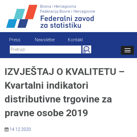
Skip
to
content
Press
Newsletter
Kontakt
Search
for:
IZVJEŠTAJ O KVALITETU –
Kvartalni indikatori
distributivne trgovine za
pravne osobe 2019
14.12.2020