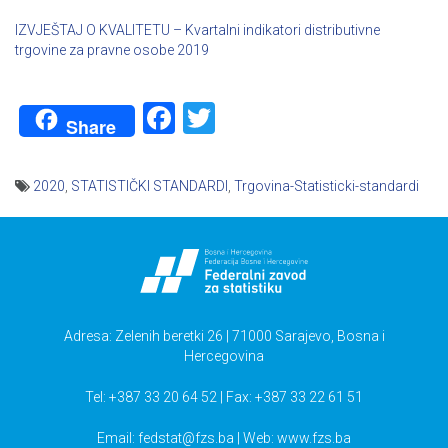
IZVJEŠTAJ O KVALITETU – Kvartalni indikatori distributivne
trgovine za pravne osobe 2019
Facebook
Twitter
Share
2020
,
STATISTIČKI STANDARDI
,
Trgovina-Statisticki-standardi
Navigacija
članaka
Adresa: Zelenih beretki 26 | 71000 Sarajevo, Bosna i
Hercegovina
Tel: +387 33 20 64 52 | Fax: +387 33 22 61 51
Email:
fedstat@fzs.ba
| Web: www.fzs.ba