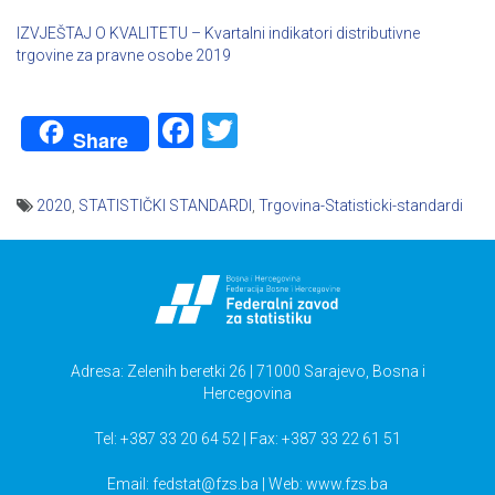
IZVJEŠTAJ O KVALITETU – Kvartalni indikatori distributivne
trgovine za pravne osobe 2019
Facebook
Twitter
Share
2020
,
STATISTIČKI STANDARDI
,
Trgovina-Statisticki-standardi
Navigacija
članaka
Adresa: Zelenih beretki 26 | 71000 Sarajevo, Bosna i
Hercegovina
Tel: +387 33 20 64 52 | Fax: +387 33 22 61 51
Email:
fedstat@fzs.ba
| Web: www.fzs.ba