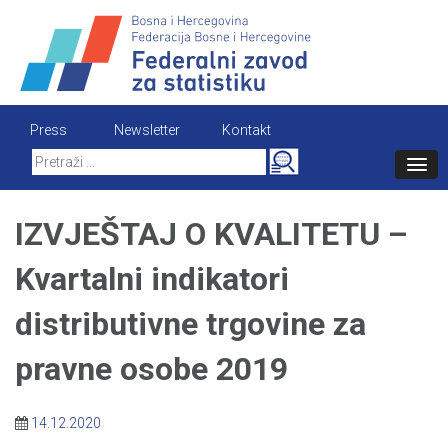
Skip
to
content
Press
Newsletter
Kontakt
Search
for:
IZVJEŠTAJ O KVALITETU –
Kvartalni indikatori
distributivne trgovine za
pravne osobe 2019
14.12.2020