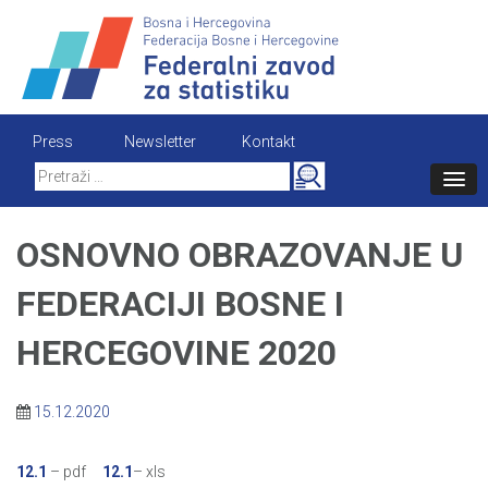
Skip
to
content
Press
Newsletter
Kontakt
Search
for:
OSNOVNO OBRAZOVANJE U
FEDERACIJI BOSNE I
HERCEGOVINE 2020
15.12.2020
12.1
– pdf
12.1
– xls