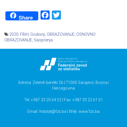
Facebook
Twitter
Share
2020
,
FBiH
,
Godisnji
,
OBRAZOVANJE
,
OSNOVNO
OBRAZOVANJE
,
Saopćenja
Navigacija
članaka
Adresa: Zelenih beretki 26 | 71000 Sarajevo, Bosna i
Hercegovina
Tel: +387 33 20 64 52 | Fax: +387 33 22 61 51
Email:
fedstat@fzs.ba
| Web: www.fzs.ba