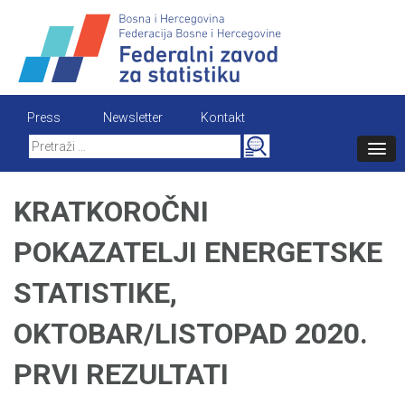
Skip
to
content
Press
Newsletter
Kontakt
Search
for:
KRATKOROČNI
POKAZATELJI ENERGETSKE
STATISTIKE,
OKTOBAR/LISTOPAD 2020.
PRVI REZULTATI