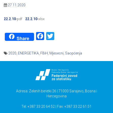
27.11.2020
22.2.10
-pdf
22.2.10
-xlsx
Facebook
Twitter
Share
2020
,
ENERGETIKA
,
FBiH
,
Mjesecni
,
Saopćenja
Navigacija
članaka
Adresa: Zelenih beretki 26 | 71000 Sarajevo, Bosna i
Hercegovina
Tel: +387 33 20 64 52 | Fax: +387 33 22 61 51