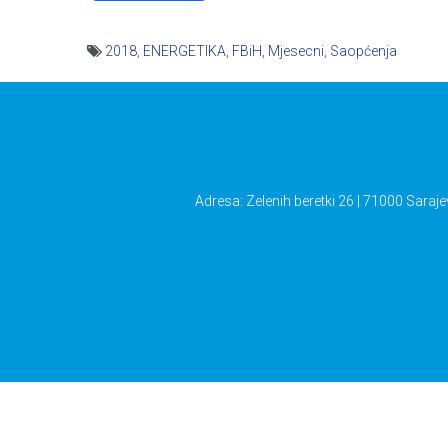
2018
,
ENERGETIKA
,
FBiH
,
Mjesecni
,
Saopćenja
Navigacija
članaka
Adresa: Zelenih beretki 26 | 71000 Saraje