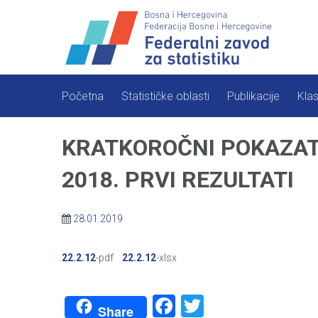
Skip
to
content
Početna
Statističke oblasti
Publikacije
Klas
KRATKOROČNI POKAZAT
2018. PRVI REZULTATI
28.01.2019
22.2.12
-pdf
22.2.12
-xlsx
Facebook
Twitter
Share