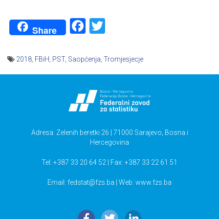
Facebook
Twitter
Share
2018
,
FBiH
,
PST
,
Saopćenja
,
Tromjesjecje
Navigacija
članaka
Adresa: Zelenih beretki 26 | 71000 Sarajevo, Bosna i
Hercegovina
Tel: +387 33 20 64 52 | Fax: +387 33 22 61 51
Email:
fedstat@fzs.ba
| Web: www.fzs.ba