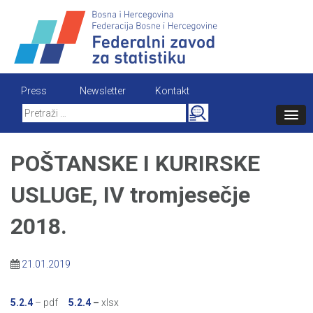
Skip
to
content
Press
Newsletter
Kontakt
Search
for:
POŠTANSKE I KURIRSKE
USLUGE, IV tromjesečje
2018.
21.01.2019
5.2.4
– pdf
5.2.4
–
xlsx