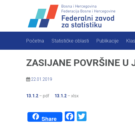
Skip
to
content
Početna
Statističke oblasti
Publikacije
Klas
ZASIJANE POVRŠINE U J
22.01.2019
13.1.2
– pdf
13.1.2
– xlsx
Facebook
Twitter
Share