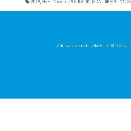
2018
,
FBiH
,
Godisnji
,
POLJOPRIVREDA I RIBARSTVO
,
S
Navigacija
članaka
Adresa: Zelenih beretki 26 | 71000 Saraje